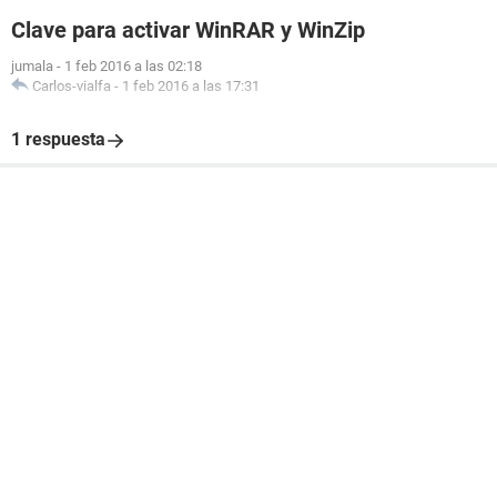
Clave para activar WinRAR y WinZip
jumala
-
1 feb 2016 a las 02:18
Carlos-vialfa
-
1 feb 2016 a las 17:31
1 respuesta