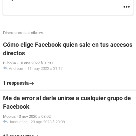
Discusiones similares
Cómo elige Facebook quien sale en tus accesos
directos
Bilbo84
-
10 ene 2022 à 01:31
Andream
-
11 may 2022 à 21:17
1 respuesta
Me da error al darle unirse a cualquier grupo de
Facebook
Mobius
-
3 nov 2020 à 08:02
Jacqueline
-
23 ago 2023 à 23:39