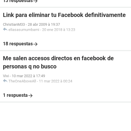
13 respuestas
Link para eliminar tu Facebook definitivamente
ChristianM33
-
28 abr 2009 à 19:37
eliasasumumbami
-
20 ene 2018 à 13:23
18 respuestas
Me salen accesos directos en facebook de
personas q no busco
Vivi
-
10 mar 2022 à 17:49
TheOneAboveAll
-
11 mar 2022 à 00:24
1 respuesta