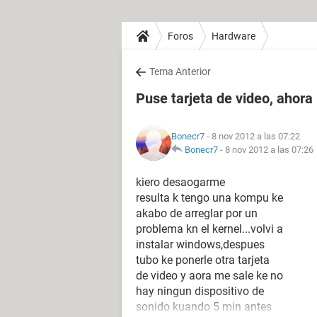
Foros
Hardware
Tema Anterior
Puse tarjeta de video, ahora
Bonecr7
- 8 nov 2012 a las 07:22
Bonecr7
-
8 nov 2012 a las 07:26
kiero desaogarme
resulta k tengo una kompu ke
akabo de arreglar por un
problema kn el kernel...volvi a
instalar windows,despues
tubo ke ponerle otra tarjeta
de video y aora me sale ke no
hay ningun dispositivo de
sonido kuando 5 min antes