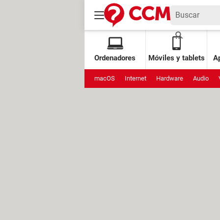
Ordenadores
Móviles y tablets
Ap
macOS
Internet
Hardware
Audio