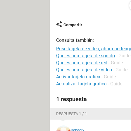
estaba escuchando
kaniones,,,aaaa aaaaaaaaaaaa
estoy super desesperado no
kiero komprar otra tarjeta de
Compartir
sonido ps ya no tengo money
sii alguien sabe porfa
Consulta también:
ayudenme,,,
Puse tarjeta de video, ahora no ten
Que es una tarjeta de sonido
- Guide
Que es una tarjeta de red
- Guide
Que es una tarjeta de video
- Guide
Activar tarjeta grafica
- Guide
Actualizar tarjeta grafica
- Guide
1 respuesta
RESPUESTA 1 / 1
Bonecr7