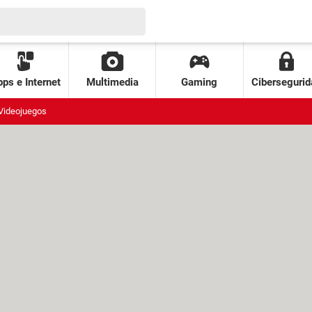
ps e Internet
Multimedia
Gaming
Cibersegurid
Videojuegos