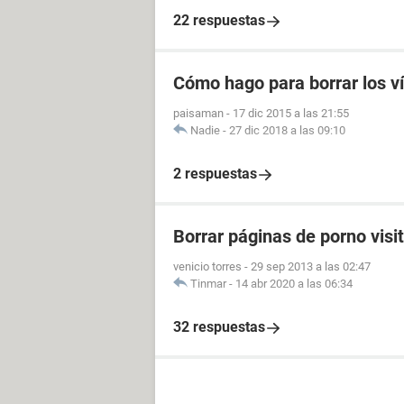
22 respuestas
Cómo hago para borrar los v
paisaman
-
17 dic 2015 a las 21:55
Nadie
-
27 dic 2018 a las 09:10
2 respuestas
Borrar páginas de porno visi
venicio torres
-
29 sep 2013 a las 02:47
Tinmar
-
14 abr 2020 a las 06:34
32 respuestas