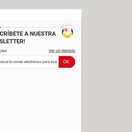
SCRÍBETE A NUESTRA
SLETTER!
cias
Ver un ejemplo