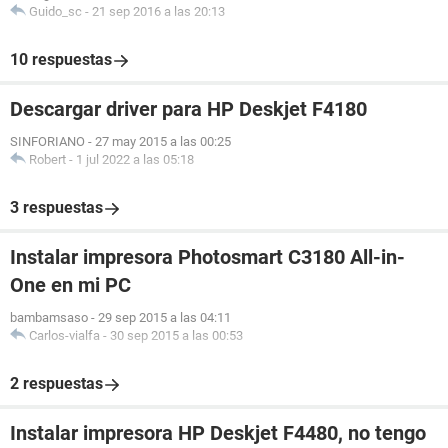
Guido_sc
-
21 sep 2016 a las 20:13
10 respuestas
Descargar driver para HP Deskjet F4180
SINFORIANO
-
27 may 2015 a las 00:25
Robert
-
1 jul 2022 a las 05:18
3 respuestas
Instalar impresora Photosmart C3180 All-in-
One en mi PC
bambamsaso
-
29 sep 2015 a las 04:11
Carlos-vialfa
-
30 sep 2015 a las 00:53
2 respuestas
Instalar impresora HP Deskjet F4480, no tengo