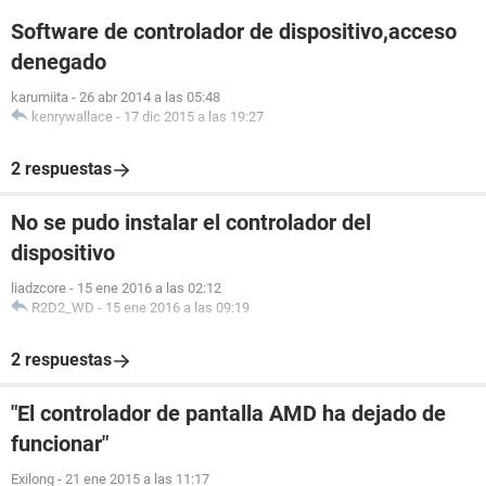
Software de controlador de dispositivo,acceso
denegado
karumiita
-
26 abr 2014 a las 05:48
kenrywallace
-
17 dic 2015 a las 19:27
2 respuestas
No se pudo instalar el controlador del
dispositivo
liadzcore
-
15 ene 2016 a las 02:12
R2D2_WD
-
15 ene 2016 a las 09:19
2 respuestas
"El controlador de pantalla AMD ha dejado de
funcionar"
Exilong
-
21 ene 2015 a las 11:17