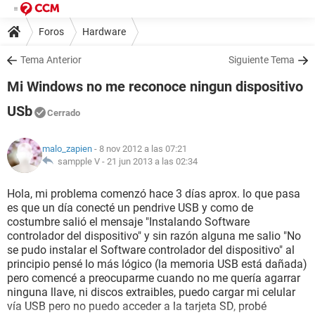
Foros
Hardware
Tema Anterior
Siguiente Tema
Mi Windows no me reconoce ningun dispositivo
USb
Cerrado
malo_zapien
- 8 nov 2012 a las 07:21
sampple V -
21 jun 2013 a las 02:34
Hola, mi problema comenzó hace 3 días aprox. lo que pasa
es que un día conecté un pendrive USB y como de
costumbre salió el mensaje "Instalando Software
controlador del dispositivo" y sin razón alguna me salio "No
se pudo instalar el Software controlador del dispositivo" al
principio pensé lo más lógico (la memoria USB está dañada)
pero comencé a preocuparme cuando no me quería agarrar
ninguna llave, ni discos extraibles, puedo cargar mi celular
vía USB pero no puedo acceder a la tarjeta SD, probé