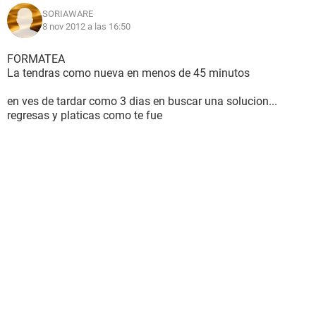
Procesador: Intel Core i7-2670
SORIAWARE
Memoria RAM: 8Gb DDR3
8 nov 2012 a las 16:50
DD: 750Gb
S.O. Windows 7 Home Premium 64bit SP1
FORMATEA
La tendras como nueva en menos de 45 minutos
en ves de tardar como 3 dias en buscar una solucion...
regresas y platicas como te fue