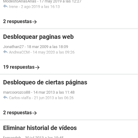
ModestoAriasArias
-
17 may 2019 a las 12:27
Irene
-
2 ago 2019 a las 16:13
2 respuestas
Desbloquear paginas web
Jonathan27
-
18 mar 2009 a las 18:09
AndreaCCM
-
14 may 2020 a las 09:26
19 respuestas
Desbloqueo de ciertas páginas
marcoorozco88
-
14 mar 2013 a las 11:48
Carlos-vialfa
-
21 jun 2013 a las 06:26
2 respuestas
Eliminar historial de vídeos
fernandoh.
-
30 jul 2013 a las 19:45