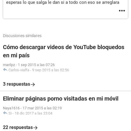
esperas lo que salga le dan si a todo con eso se arreglara
Discusiones similares
Cómo descargar videos de YouTube bloquedos
en mi país
marilpz
-
1 sep 2015 a las 07:26
Carlos-vialfa
-
9 sep 2015 a las 02:56
3 respuestas
Eliminar páginas porno visitadas en mi móvil
Naya1616
-
17 mar 2015 a las 02:19
Si
-
18 dic 2017 a las 23:04
22 respuestas