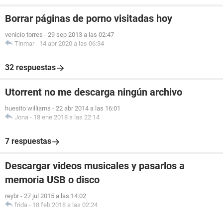
Borrar páginas de porno visitadas hoy
venicio torres
-
29 sep 2013 a las 02:47
Tinmar
-
14 abr 2020 a las 06:34
32 respuestas
Utorrent no me descarga ningún archivo
huesito williams
-
22 abr 2014 a las 16:01
Jona
-
18 ene 2018 a las 22:14
7 respuestas
Descargar videos musicales y pasarlos a
memoria USB o disco
reybr
-
27 jul 2015 a las 14:02
frida
-
18 feb 2018 a las 02:24