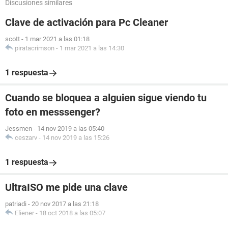
Discusiones similares
Clave de activación para Pc Cleaner
scott
-
1 mar 2021 a las 01:18
piratacrimson
-
1 mar 2021 a las 14:30
1 respuesta
Cuando se bloquea a alguien sigue viendo tu
foto en messsenger?
Jessmen
-
14 nov 2019 a las 05:40
ceszarv
-
14 nov 2019 a las 15:26
1 respuesta
UltraISO me pide una clave
patriadi
-
20 nov 2017 a las 21:18
Eliener
-
18 oct 2018 a las 05:07