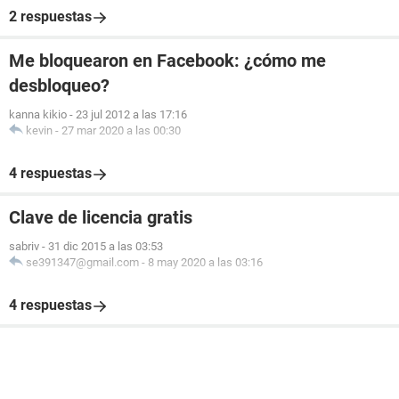
2 respuestas
Me bloquearon en Facebook: ¿cómo me
desbloqueo?
kanna kikio
-
23 jul 2012 a las 17:16
kevin
-
27 mar 2020 a las 00:30
4 respuestas
Clave de licencia gratis
sabriv
-
31 dic 2015 a las 03:53
se391347@gmail.com
-
8 may 2020 a las 03:16
4 respuestas