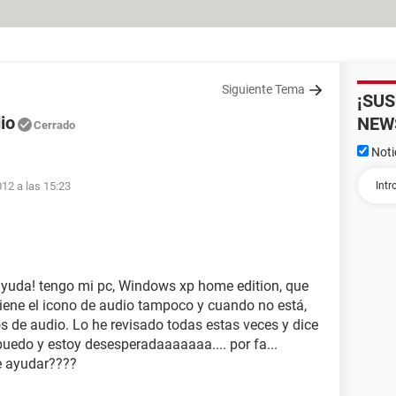
Siguiente Tema
¡SU
io
NEW
Cerrado
Noti
012 a las 15:23
ayuda! tengo mi pc, Windows xp home edition, que
tiene el icono de audio tampoco y cuando no está,
s de audio. Lo he revisado todas estas veces y dice
puedo y estoy desesperadaaaaaaa.... por fa...
e ayudar????