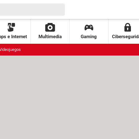
ps e Internet
Multimedia
Gaming
Cibersegurid
Videojuegos