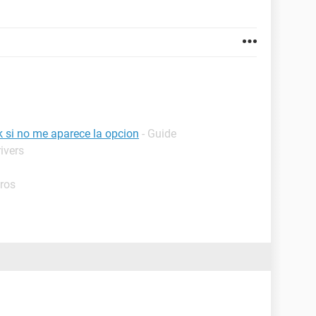
 si no me aparece la opcion
- Guide
ivers
tros