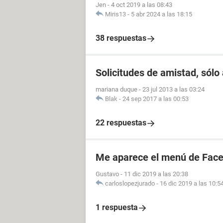
Jen
-
4 oct 2019 a las 08:43
Miris13
-
5 abr 2024 a las 18:15
38 respuestas
Solicitudes de amistad, sólo 
mariana duque
-
23 jul 2013 a las 03:24
Blak
-
24 sep 2017 a las 00:53
22 respuestas
Me aparece el menú de Fac
Gustavo
-
11 dic 2019 a las 20:38
carloslopezjurado
-
16 dic 2019 a las 10:5
1 respuesta