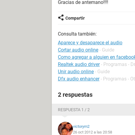
Gracias de antemano!!!!
Compartir
Consulta también:
Aparece y desaparece el audio
Cortar audio online
- Guide
Como agregar a alguien en facebook
Realtek audio driver
- Programas - Dr
Unir audio online
- Guide
Dfx audio enhancer
- Programas - O
2 respuestas
RESPUESTA 1 / 2
victorym2
26 oct 2012 a las 20:58