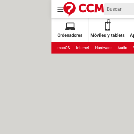
Ordenadores
Móviles y tablets
Ap
macOS
Internet
Hardware
Audio