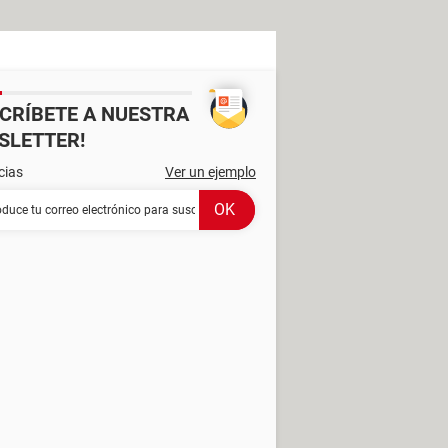
SCRÍBETE A NUESTRA
SLETTER!
cias
Ver un ejemplo