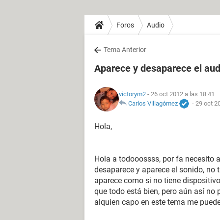
Foros
Audio
Tema Anterior
Aparece y desaparece el aud
victorym2
- 26 oct 2012 a las 18:41
Carlos Villagómez
-
29 oct 2
Hola,
Hola a todooossss, por fa necesito 
desaparece y aparece el sonido, no 
aparece como si no tiene dispositivo
que todo está bien, pero aún así no 
alquien capo en este tema me pued