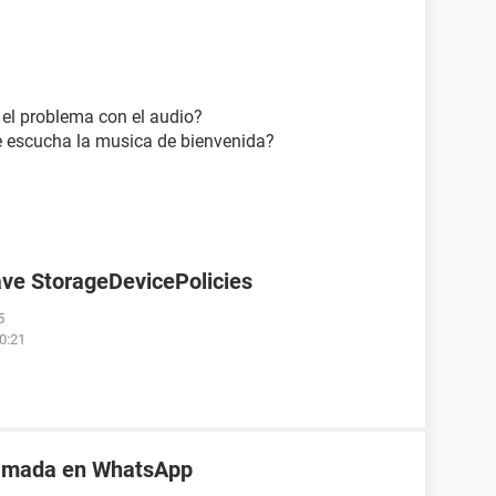
 el problema con el audio?
 escucha la musica de bienvenida?
ave StorageDevicePolicies
5
00:21
lamada en WhatsApp