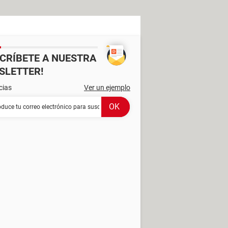
SCRÍBETE A NUESTRA
SLETTER!
cias
Ver un ejemplo