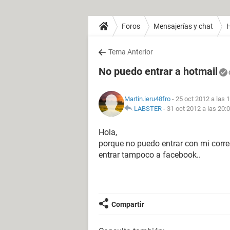
Foros
Mensajerías y chat
H
Tema Anterior
No puedo entrar a hotmail
Martin.ieru48fro
- 25 oct 2012 a las 
LABSTER
-
31 oct 2012 a las 20:
Hola,
porque no puedo entrar con mi corre
entrar tampoco a facebook..
Compartir