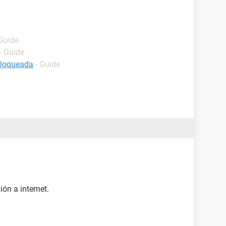
 Guide
- Guide
bloqueada
- Guide
ón a internet.