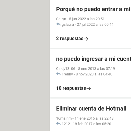
Porqué no puedo entrar a mi
Sailyn
-
5 jun 2022 a las 20:51
gslaura
-
27 jul 2022 a las 05:44
2 respuestas
no puedo ingresar a mi cuen
Cindy13_06
-
8 ene 2013 a las 07:19
Frenny
-
8 nov 2023 a las 04:40
10 respuestas
Eliminar cuenta de Hotmail
16mairim
-
14 ene 2015 a las 22:48
1212
-
18 feb 2017 a las 05:20