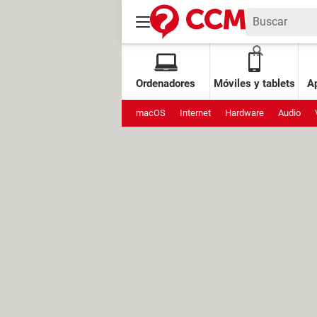
Ordenadores
Móviles y tablets
Ap
macOS
Internet
Hardware
Audio