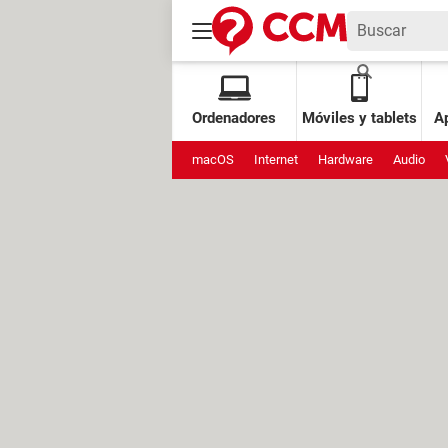
Ordenadores
Móviles y tablets
Ap
macOS
Internet
Hardware
Audio