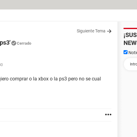
Siguiente Tema
¡SU
ps3'
NEW
Cerrado
Noti
30
iero comprar o la xbox o la ps3 pero no se cual