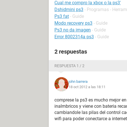
Cual me compro la xbox o la ps3'
Dshidmini ps3
- Programas - Herra
Ps3 fat
- Guide
Modo recovery ps3
- Guide
Ps3 no da imagen
- Guide
Error 8002314a ps3
- Guide
2 respuestas
RESPUESTA 1 / 2
john barrera
18 oct 2012 a las 18:11
comprese la ps3 es mucho mejor en 
inalmbricos y viene con bateria recar
cambiandole las pilas del control c
wifi para poder conectarce a internet