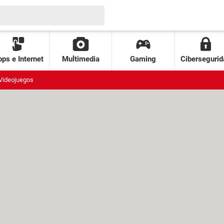
ps e Internet
Multimedia
Gaming
Cibersegurid
Videojuegos