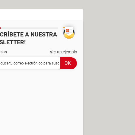
SCRÍBETE A NUESTRA
SLETTER!
cias
Ver un ejemplo