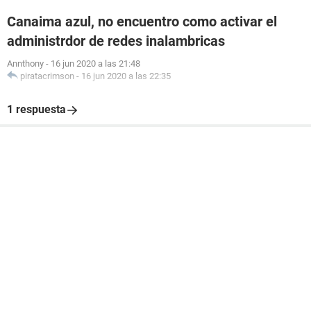
Canaima azul, no encuentro como activar el
administrdor de redes inalambricas
Annthony
-
16 jun 2020 a las 21:48
piratacrimson
-
16 jun 2020 a las 22:35
1 respuesta