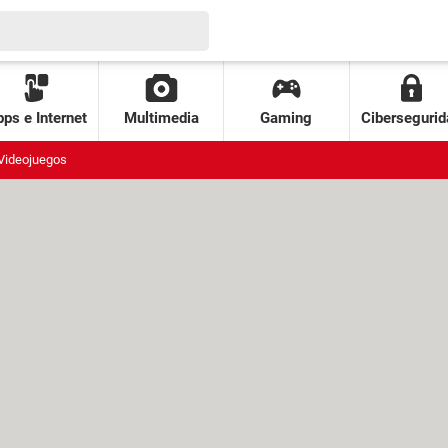
ps e Internet
Multimedia
Gaming
Cibersegurid
Videojuegos