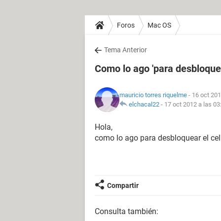
Foros
Mac OS
Tema Anterior
Como lo ago 'para desbloquea
mauricio torres riquelme
- 16 oct 201
elchacal22
-
17 oct 2012 a las 03
Hola,
como lo ago para desbloquear el celu
Compartir
Consulta también: