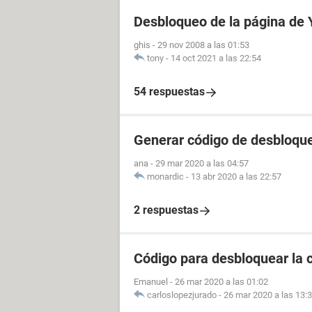
Desbloqueo de la página de
ghis
-
29 nov 2008 a las 01:53
tony
-
14 oct 2021 a las 22:54
54 respuestas
Generar código de desbloque
ana
-
29 mar 2020 a las 04:57
monardic
-
13 abr 2020 a las 22:57
2 respuestas
Código para desbloquear la 
Emanuel
-
26 mar 2020 a las 01:02
carloslopezjurado
-
26 mar 2020 a las 13: