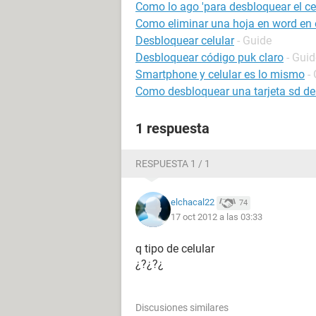
Como lo ago 'para desbloquear el ce
Como eliminar una hoja en word en e
Desbloquear celular
- Guide
Desbloquear código puk claro
- Guid
Smartphone y celular es lo mismo
-
Como desbloquear una tarjeta sd des
1 respuesta
RESPUESTA 1 / 1
elchacal22
74
17 oct 2012 a las 03:33
q tipo de celular
¿?¿?¿
Discusiones similares