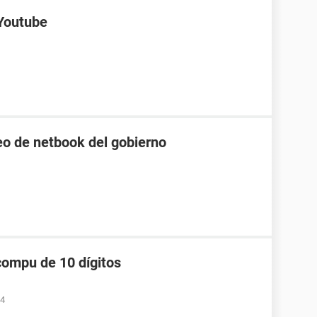
 Youtube
o de netbook del gobierno
compu de 10 dígitos
34