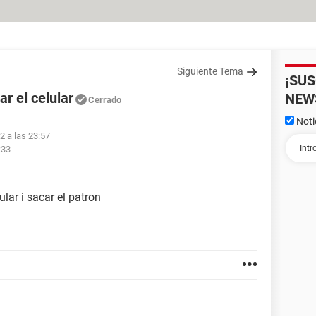
Siguiente Tema
¡SU
r el celular
NEW
Cerrado
Noti
2 a las 23:57
:33
lar i sacar el patron