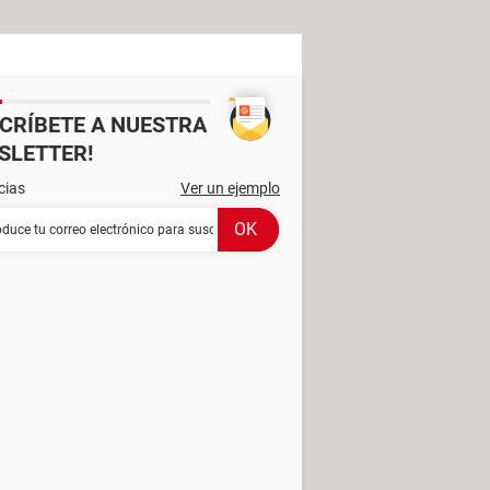
SCRÍBETE A NUESTRA
SLETTER!
cias
Ver un ejemplo