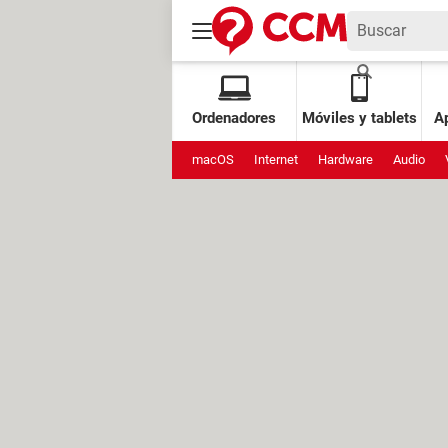
Ordenadores
Móviles y tablets
Ap
macOS
Internet
Hardware
Audio