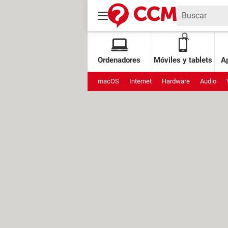
Ordenadores
Móviles y tablets
Ap
macOS
Internet
Hardware
Audio