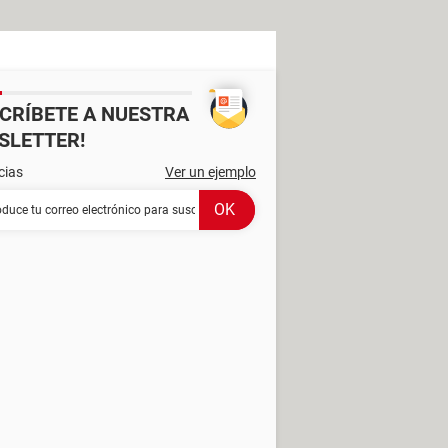
SCRÍBETE A NUESTRA
SLETTER!
cias
Ver un ejemplo