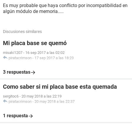
Es muy probable que haya conflicto por incompatibilidad en
algún módulo de memoria.....
Discusiones similares
Mi placa base se quemó
misaki1207
-
16 sep 2017 a las 02:02
piratacrimson
-
17 sep 2017 a las 18:23
3 respuestas
Como saber si mi placa base esta quemada
sergitoc6
-
20 may 2018 a las 22:19
piratacrimson
-
20 may 2018 a las 22:37
1 respuesta