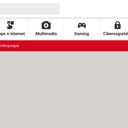
ps e Internet
Multimedia
Gaming
Cibersegurid
Videojuegos