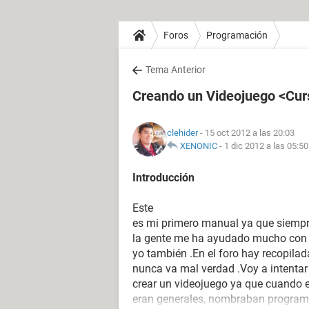
Foros
Programación
Tema Anterior
Creando un Videojuego <Cur
clehider
- 15 oct 2012 a las 20:03
XENONIC
-
1 dic 2012 a las 05:50
Introducción
Este
es mi primero manual ya que siempr
la gente me ha ayudado mucho con 
yo también .En el foro hay recopil
nunca va mal verdad .Voy a intentar 
crear un videojuego ya que cuando e
eran generales, nombraban program