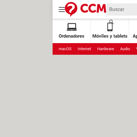
Ordenadores
Móviles y tablets
Ap
macOS
Internet
Hardware
Audio