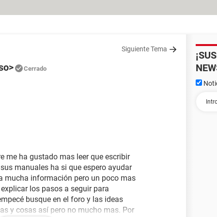
Siguiente Tema
¡SU
so>
NEW
Cerrado
Noti
e me ha gustado mas leer que escribir
sus manuales ha si que espero ayudar
ada mucha información pero un poco mas
explicar los pasos a seguir para
mpecé busque en el foro y las ideas
as y cosas así pero no mucho mas. Por