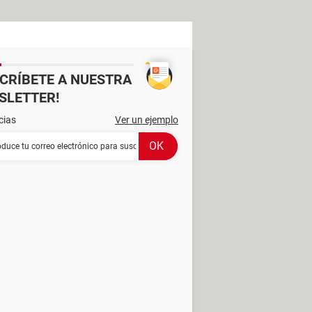
SCRÍBETE A NUESTRA
SLETTER!
cias
Ver un ejemplo