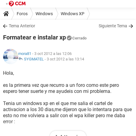
Foros
Windows
Windows XP
Tema Anterior
Siguiente Tema
Formatear e instalar xp
Cerrado
mora81
- 3 oct 2012 a las 12:06
SYGMATEL
-
3 oct 2012 a las 13:14
Hola,
es la primera vez que recurro a un foro como este pero
espero tener suerte y me ayudeis con mi problema.
Tenia un windows xp en el que me salia el cartel de
activacion a los 30 dias,me dijeron que lo intentara para que
esto no me volviera a salir con el wpa killer pero me daba
error :
Opening C:\WINDOWS\system32\winlogon.exe...