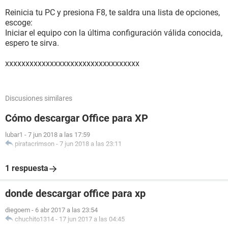
Reinicia tu PC y presiona F8, te saldra una lista de opciones,
escoge:
Iniciar el equipo con la última configuración válida conocida,
espero te sirva.
xxxxxxxxxxxxxxxxxxxxxxxxxxxxxxxxx
Discusiones similares
Cómo descargar Office para XP
lubar1
-
7 jun 2018 a las 17:59
piratacrimson
-
7 jun 2018 a las 23:11
1 respuesta
donde descargar office para xp
diegoem
-
6 abr 2017 a las 23:54
chuchito1314
-
17 jun 2017 a las 04:45