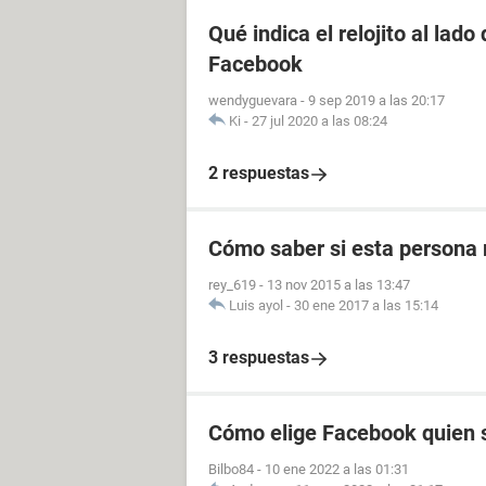
Qué indica el relojito al lad
Facebook
wendyguevara
-
9 sep 2019 a las 20:17
Ki
-
27 jul 2020 a las 08:24
2 respuestas
Cómo saber si esta persona 
rey_619
-
13 nov 2015 a las 13:47
Luis ayol
-
30 ene 2017 a las 15:14
3 respuestas
Cómo elige Facebook quien s
Bilbo84
-
10 ene 2022 a las 01:31