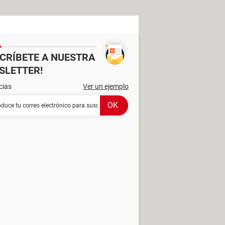
SCRÍBETE A NUESTRA
SLETTER!
cias
Ver un ejemplo