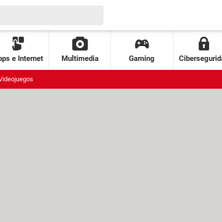
ps e Internet
Multimedia
Gaming
Cibersegurid
Videojuegos