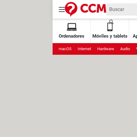
Ordenadores
Móviles y tablets
Ap
macOS
Internet
Hardware
Audio