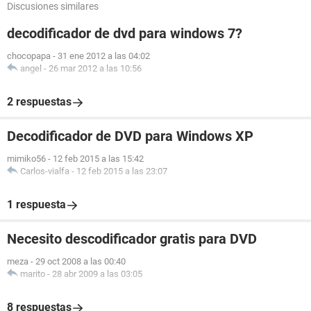
Discusiones similares
decodificador de dvd para windows 7?
chocopapa
-
31 ene 2012 a las 04:02
angel
-
26 mar 2012 a las 10:56
2 respuestas
Decodificador de DVD para Windows XP
mimiko56
-
12 feb 2015 a las 15:42
Carlos-vialfa
-
12 feb 2015 a las 23:07
1 respuesta
Necesito descodificador gratis para DVD
meza
-
29 oct 2008 a las 00:40
marito
-
28 abr 2009 a las 03:05
8 respuestas