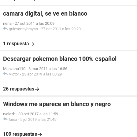
camara digital, se ve en blanco
nena
-
27 oct 2011 a las 20:09
guiovannybrayan
-
27 oct 2011 a las 20:23
1 respuesta
Descargar pokemon blanco 100% español
Manzana110
-
8 mar 2011 a las 16:56
Victor
-
23 abr 2019 a las 00:29
26 respuestas
Windows me aparece en blanco y negro
rvelezb
-
30 oct 2017 a las 11:59
luisa
-
5 jul 2019 a las 21:45
109 respuestas