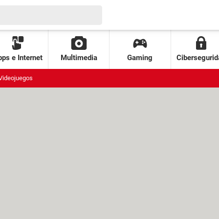
ps e Internet
Multimedia
Gaming
Cibersegurid
Videojuegos