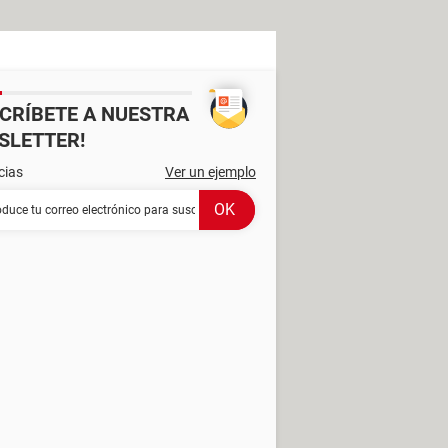
SCRÍBETE A NUESTRA
SLETTER!
cias
Ver un ejemplo