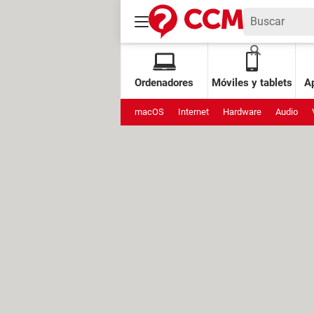
Ordenadores
Móviles y tablets
Ap
macOS
Internet
Hardware
Audio