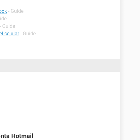
ook
- Guide
ide
- Guide
l celular
- Guide
enta Hotmail