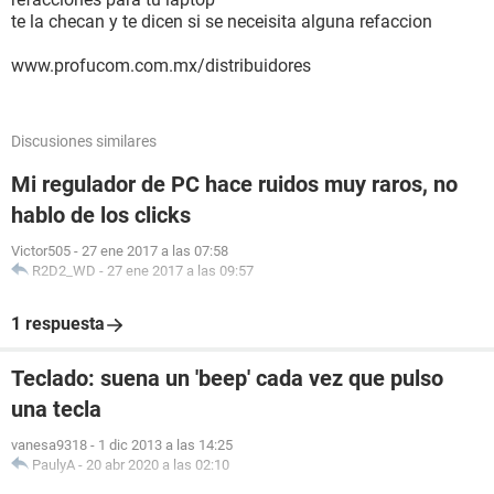
te la checan y te dicen si se neceisita alguna refaccion
www.profucom.com.mx/distribuidores
Discusiones similares
Mi regulador de PC hace ruidos muy raros, no
hablo de los clicks
Victor505
-
27 ene 2017 a las 07:58
R2D2_WD
-
27 ene 2017 a las 09:57
1 respuesta
Teclado: suena un 'beep' cada vez que pulso
una tecla
vanesa9318
-
1 dic 2013 a las 14:25
PaulyA
-
20 abr 2020 a las 02:10