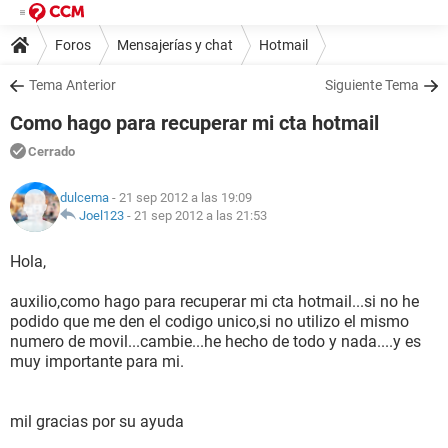
Foros
Mensajerías y chat
Hotmail
Tema Anterior
Siguiente Tema
Como hago para recuperar mi cta hotmail
Cerrado
dulcema
- 21 sep 2012 a las 19:09
Joel123
-
21 sep 2012 a las 21:53
Hola,
auxilio,como hago para recuperar mi cta hotmail...si no he
podido que me den el codigo unico,si no utilizo el mismo
numero de movil...cambie...he hecho de todo y nada....y es
muy importante para mi.
mil gracias por su ayuda