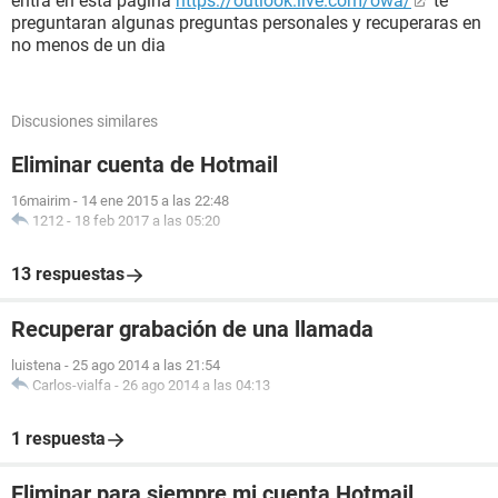
entra en esta pagina
https://outlook.live.com/owa/
te
preguntaran algunas preguntas personales y recuperaras en
no menos de un dia
Discusiones similares
Eliminar cuenta de Hotmail
16mairim
-
14 ene 2015 a las 22:48
1212
-
18 feb 2017 a las 05:20
13 respuestas
Recuperar grabación de una llamada
luistena
-
25 ago 2014 a las 21:54
Carlos-vialfa
-
26 ago 2014 a las 04:13
1 respuesta
Eliminar para siempre mi cuenta Hotmail