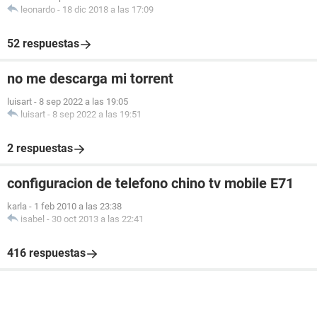
leonardo
-
18 dic 2018 a las 17:09
52 respuestas
no me descarga mi torrent
luisart
-
8 sep 2022 a las 19:05
luisart
-
8 sep 2022 a las 19:51
2 respuestas
configuracion de telefono chino tv mobile E71
karla
-
1 feb 2010 a las 23:38
isabel
-
30 oct 2013 a las 22:41
416 respuestas