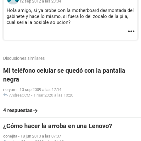
12 sep 2012 a las 23:04
Hola amigo, si ya probe con la motherboard desmontada del
gabinete y hace lo mismo, si fuera lo del zocalo de la pila,
cual seria la posible solucion?
Discusiones similares
Mi teléfono celular se quedó con la pantalla
negra
neryam
-
10 sep 2009 a las 17:14
AndreaCCM
-
1 mar 2020 a las 10:20
4 respuestas
¿Cómo hacer la arroba en una Lenovo?
conejita
-
18 jun 2010 a las 07:07