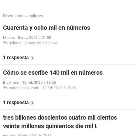
Discusiones similares
Cuarenta y ocho mil en números
Matias
-
8 may 2021 à 01:50
gslaura
-
8 may 2021 à 06:42
1 respuesta
Cómo se escribe 140 mil en números
Bladimiro
-
12 feb 2020 à 18:55
carloslopezjurado
-
13 feb 2020 à 15:36
1 respuesta
tres billones doscientos cuatro mil cientos
veinte millones quinientos die mil t
sandra
-
21 abr 2021 à 17:44