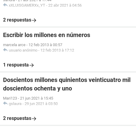
xXLUISGAMERXx_YT
-
22 abr 2021 à 04:56
2 respuestas
Escribir los millones en números
marcela arce
-
12 feb 2013 à 00:57
usuario anónimo
-
12 feb 2013 à 17:12
1 respuesta
Doscientos millones quinientos veinticuatro mil
doscientos ochenta y uno
Mari123
-
21 jun 2021 à 15:45
gslaura
-
29 jun 2021 à 03:50
2 respuestas