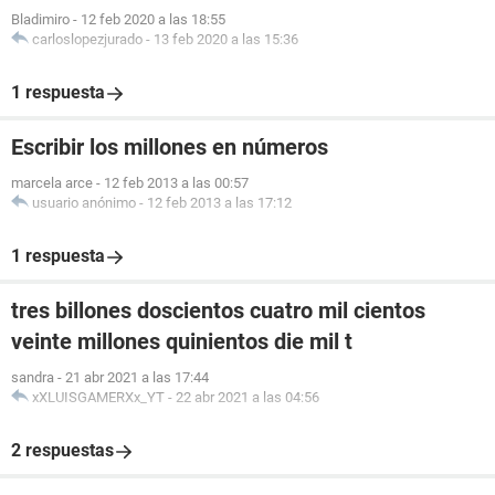
Bladimiro
-
12 feb 2020 a las 18:55
carloslopezjurado
-
13 feb 2020 a las 15:36
1 respuesta
Escribir los millones en números
marcela arce
-
12 feb 2013 a las 00:57
usuario anónimo
-
12 feb 2013 a las 17:12
1 respuesta
tres billones doscientos cuatro mil cientos
veinte millones quinientos die mil t
sandra
-
21 abr 2021 a las 17:44
xXLUISGAMERXx_YT
-
22 abr 2021 a las 04:56
2 respuestas