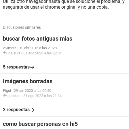
Utiliza otro navegador hasta que se solucione el problema, y
asegurate de usar el chrome original y no una copia.
Discusiones similares
buscar fotos antiguas mias
vivimora
-
19 abr 2016 a las 21:28
gslaura
-
31 ago 2023 a las 22:01
5 respuestas
Imágenes borradas
Pigui
-
29 abr 2020 a las 00:50
gslaura
-
31 ago 2023 a las 21:34
2 respuestas
como buscar personas en hi5