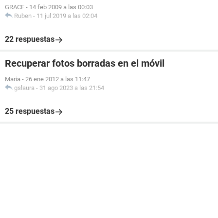
GRACE
-
14 feb 2009 a las 00:03
Ruben
-
11 jul 2019 a las 02:04
22 respuestas
Recuperar fotos borradas en el móvil
Maria
-
26 ene 2012 a las 11:47
gslaura
-
31 ago 2023 a las 21:54
25 respuestas