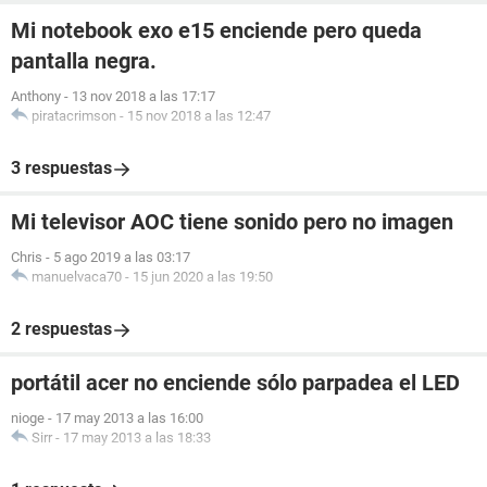
Mi notebook exo e15 enciende pero queda
pantalla negra.
Anthony
-
13 nov 2018 a las 17:17
piratacrimson
-
15 nov 2018 a las 12:47
3 respuestas
Mi televisor AOC tiene sonido pero no imagen
Chris
-
5 ago 2019 a las 03:17
manuelvaca70
-
15 jun 2020 a las 19:50
2 respuestas
portátil acer no enciende sólo parpadea el LED
nioge
-
17 may 2013 a las 16:00
Sirr
-
17 may 2013 a las 18:33