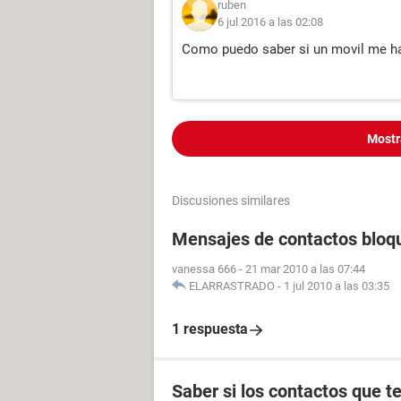
ruben
6 jul 2016 a las 02:08
Como puedo saber si un movil me h
Mostr
Discusiones similares
Mensajes de contactos bloq
vanessa 666
-
21 mar 2010 a las 07:44
ELARRASTRADO
-
1 jul 2010 a las 03:35
1 respuesta
Saber si los contactos que 