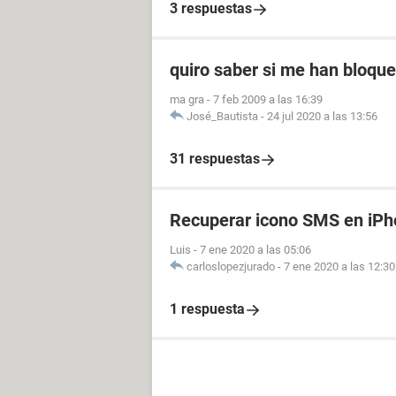
3 respuestas
quiro saber si me han bloque
ma gra
-
7 feb 2009 a las 16:39
José_Bautista
-
24 jul 2020 a las 13:56
31 respuestas
Recuperar icono SMS en iP
Luis
-
7 ene 2020 a las 05:06
carloslopezjurado
-
7 ene 2020 a las 12:30
1 respuesta