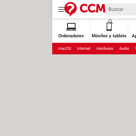
Ordenadores
Móviles y tablets
Ap
macOS
Internet
Hardware
Audio