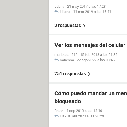
Labita
-
21 may 2017 a las 17:28
Liliana
-
11 mar 2019 a las 16:41
3 respuestas
Ver los mensajes del celular
mariposa4512
-
15 feb 2013 a las 21:35
Vanessa
-
22 ago 2022 a las 03:45
251 respuestas
Cómo puedo mandar un mensa
bloqueado
Frank
-
4 sep 2019 a las 18:16
Liz
-
10 abr 2020 a las 20:29