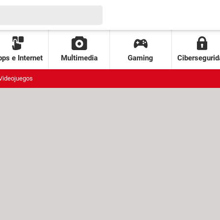
ps e Internet
Multimedia
Gaming
Cibersegurid
Videojuegos