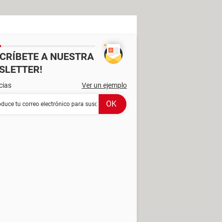
SCRÍBETE A NUESTRA
SLETTER!
cias
Ver un ejemplo