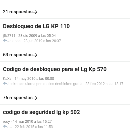
21 respuestas
Desbloqueo de LG KP 110
jfk2711
-
28 dic 2009 a las 05:04
Juance
-
23 jun 2019 a las 20:37
63 respuestas
Codigo de desbloqueo para el Lg Kp 570
KaXs
-
14 may 2010 a las 00:08
blokeo selulares pero no los desblokeo gratis
-
28 feb 2012 a las 18:17
76 respuestas
codigo de seguridad lg kp 502
rosy
-
14 mar 2010 a las 15:27
....
-
22 feb 2015 a las 11:53