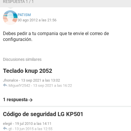
RESPUESTA 1 / 1
PATISM
30 ago 2012 a las 21:56
Debes pedir a tu compania que te envie el correo de
configuración.
Discusiones similares
Teclado knup 2052
Jhonalce
-
13 sep 2021 a las 13:02
MiguelY2542
-
13 sep 2021 a las 16:22
1 respuesta
Código de seguridad LG KP501
elegé
-
19 jul 2010 a las 14:11
gt
-
13 jun 2015 a las 12:55