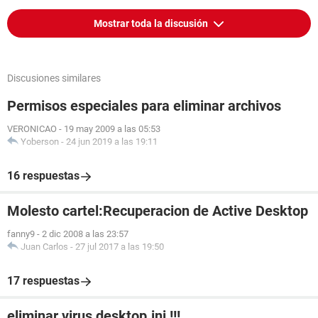
Mostrar toda la discusión
Discusiones similares
Permisos especiales para eliminar archivos
VERONICAO
-
19 may 2009 a las 05:53
Yoberson
-
24 jun 2019 a las 19:11
16 respuestas
Molesto cartel:Recuperacion de Active Desktop
fanny9
-
2 dic 2008 a las 23:57
Juan Carlos
-
27 jul 2017 a las 19:50
17 respuestas
eliminar virus desktop.ini !!!