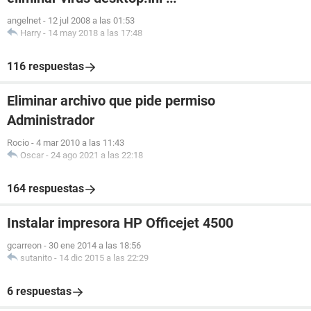
angelnet
-
12 jul 2008 a las 01:53
Harry
-
14 may 2018 a las 17:48
116 respuestas
Eliminar archivo que pide permiso
Administrador
Rocio
-
4 mar 2010 a las 11:43
Oscar
-
24 ago 2021 a las 22:18
164 respuestas
Instalar impresora HP Officejet 4500
gcarreon
-
30 ene 2014 a las 18:56
sutanito
-
14 dic 2015 a las 22:29
6 respuestas