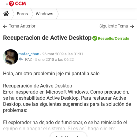
Foros
Windows
Tema Anterior
Siguiente Tema
Recuperacion de Active Desktop
Resuelto
/Cerrado
mafer_chan
- 26 mar 2009 a las 01:31
PAZ -
5 ene 2018 a las 06:22
Hola, am otro problemin jeje mi pantalla sale
Recuperación de Active Desktop
Error inesperado en Microsoft Windows. Como precaución,
se ha deshabilitado Active Desktop. Para restaurar Active
Desktop, use las siguientes sugerencias para la solución de
problemas:
El explorador ha dejado de funcionar, o se ha reiniciado el
equipo sin apagar el sistema. Si es así, haga clic en: