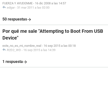
FUERZA Y AYUDENME
-
16 dic 2008 a las 14:57
edgar
-
31 mar 2011 a las 02:00
50 respuestas
Por qué me sale "Attempting to Boot From USB
Device"
este_no_es_mi_nombre_real
-
16 sep 2015 a las 00:18
R2D2_WD
-
16 sep 2015 a las 14:39
1 respuesta