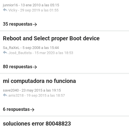
junnior16
-
13 ene 2010 a las 05:15
Vicky
-
29 sep 2019 a las 01:55
35 respuestas
Reboot and Select proper Boot device
Sa_RaXeL
-
5 sep 2008 a las 15:44
José_Bautista
-
15 mar 2020 a las 18:53
80 respuestas
mi computadora no funciona
save2040
-
23 may 2015 a las 19:15
arris3218
-
19 sep 2015 a las 18:57
6 respuestas
soluciones error 80048823