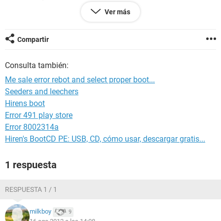
- limpiar todos los conectores, cambiar el IDE, cambiar la pila
Ver más
de la BIOS, ver si la configuración de la BIOS es correcta, ver
si los jumpers están correctos, y por ultimo cambiar de disco
duro e instalar un nuevo SO, funciono pero 2 días después
Compartir
vuelve el mismo error.
Consulta también:
Me sale error rebot and select proper boot...
Seeders and leechers
Hirens boot
Error 491 play store
Error 8002314a
Hiren's BootCD PE: USB, CD, cómo usar, descargar gratis...
1 respuesta
RESPUESTA 1 / 1
milkboy
9