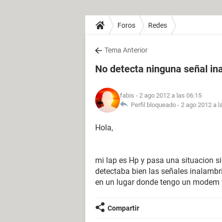
Foros
Redes
Tema Anterior
No detecta ninguna señal in
fabis
- 2 ago 2012 a las 06:15
Perfil bloqueado -
2 ago 2012 a l
Hola,
mi lap es Hp y pasa una situacion si
detectaba bien las señales inalambr
en un lugar donde tengo un modem y
Compartir