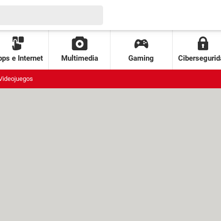
ps e Internet
Multimedia
Gaming
Cibersegurid
Videojuegos