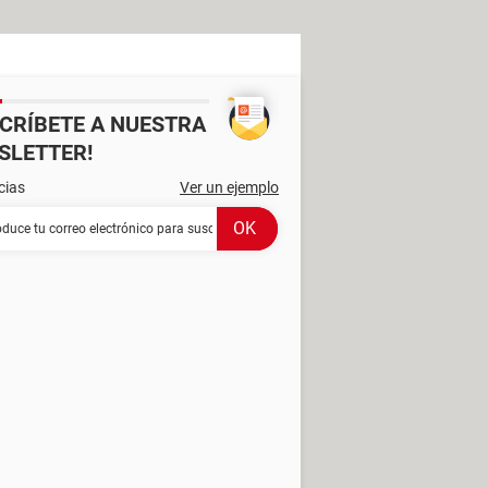
SCRÍBETE A NUESTRA
SLETTER!
cias
Ver un ejemplo