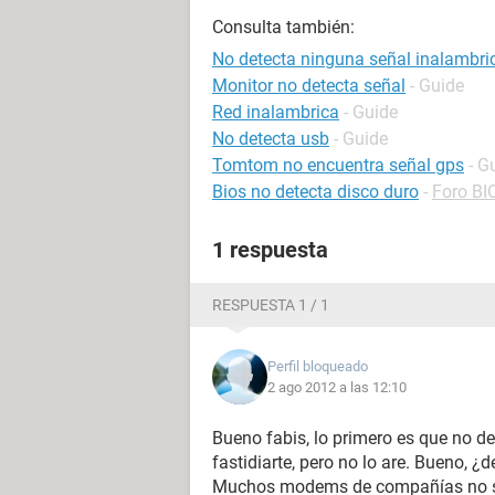
Consulta también:
No detecta ninguna señal inalambri
Monitor no detecta señal
- Guide
Red inalambrica
- Guide
No detecta usb
- Guide
Tomtom no encuentra señal gps
- G
Bios no detecta disco duro
-
Foro BI
1 respuesta
RESPUESTA 1 / 1
Perfil bloqueado
2 ago 2012 a las 12:10
Bueno fabis, lo primero es que no de
fastidiarte, pero no lo are. Bueno, 
Muchos modems de compañías no sirv