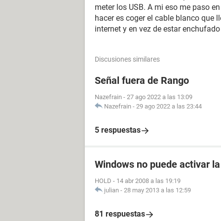
meter los USB. A mi eso me paso en u
hacer es coger el cable blanco que l
internet y en vez de estar enchufado
Discusiones similares
Señal fuera de Rango
Nazefrain
-
27 ago 2022 a las 13:09
Nazefrain
-
29 ago 2022 a las 23:44
5 respuestas
Windows no puede activar la
HOLD
-
14 abr 2008 a las 19:19
julian
-
28 may 2013 a las 12:59
81 respuestas