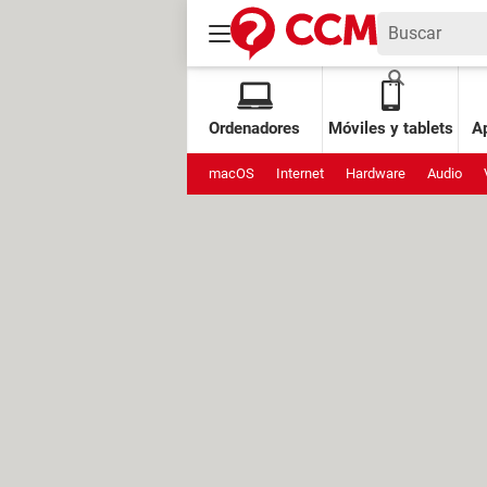
Ordenadores
Móviles y tablets
Ap
macOS
Internet
Hardware
Audio