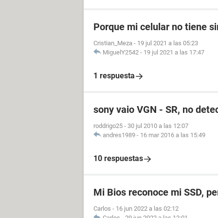
Porque mi celular no tiene si
Cristian_Meza
-
19 jul 2021 a las 05:23
MiguelY2542
-
19 jul 2021 a las 17:47
1 respuesta
sony vaio VGN - SR, no detec
roddrigo25
-
30 jul 2010 a las 12:07
andres1989
-
16 mar 2016 a las 15:49
10 respuestas
Mi Bios reconoce mi SSD, p
Carlos
-
16 jun 2022 a las 02:12
Carlos
-
29 jun 2022 a las 12:01