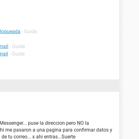
bloqueada
- Guide
mail
- Guide
mail
- Guide
Messenger... puse la direccion pero NO la
ahi me pasaron a una pagina para confirmar datos y
 de tu correo... x ahi entras...Suerte