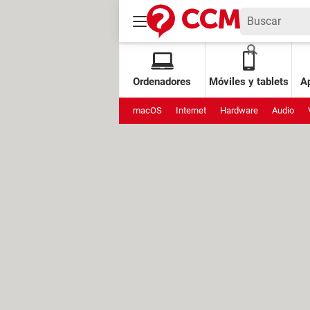
Ordenadores
Móviles y tablets
Ap
macOS
Internet
Hardware
Audio