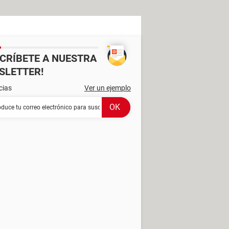
SCRÍBETE A NUESTRA
SLETTER!
cias
Ver un ejemplo