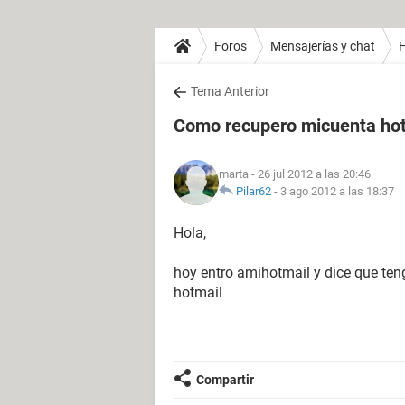
Foros
Mensajerías y chat
H
Tema Anterior
Como recupero micuenta hot
marta
- 26 jul 2012 a las 20:46
Pilar62
-
3 ago 2012 a las 18:37
Hola,
hoy entro amihotmail y dice que ten
hotmail
Compartir