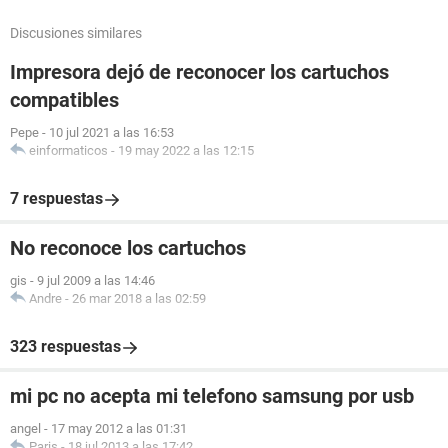
Discusiones similares
Impresora dejó de reconocer los cartuchos
compatibles
Pepe
-
10 jul 2021 a las 16:53
einformaticos
-
19 may 2022 a las 12:15
7 respuestas
No reconoce los cartuchos
gis
-
9 jul 2009 a las 14:46
Andre
-
26 mar 2018 a las 02:59
323 respuestas
mi pc no acepta mi telefono samsung por usb
angel
-
17 may 2012 a las 01:31
Paris
-
18 jul 2013 a las 17:42