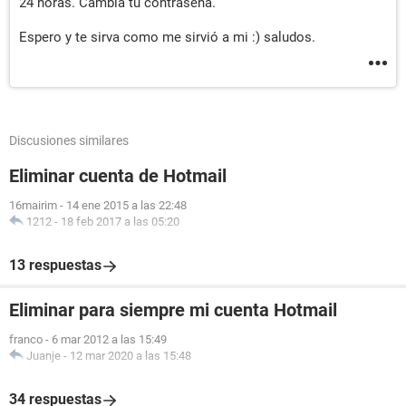
24 horas. Cambia tu contraseña.
Espero y te sirva como me sirvió a mi :) saludos.
Discusiones similares
Eliminar cuenta de Hotmail
16mairim
-
14 ene 2015 a las 22:48
1212
-
18 feb 2017 a las 05:20
13 respuestas
Eliminar para siempre mi cuenta Hotmail
franco
-
6 mar 2012 a las 15:49
Juanje
-
12 mar 2020 a las 15:48
34 respuestas