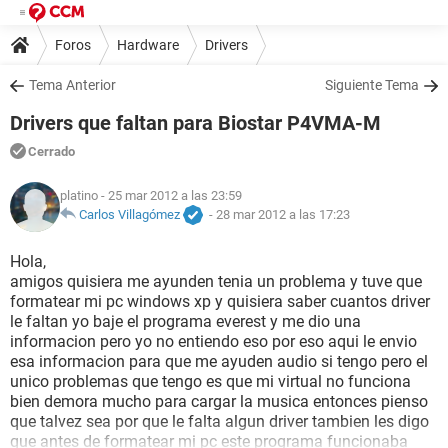
Foros
Hardware
Drivers
Tema Anterior
Siguiente Tema
Drivers que faltan para Biostar P4VMA-M
Cerrado
platino
- 25 mar 2012 a las 23:59
Carlos Villagómez
-
28 mar 2012 a las 17:23
Hola,
amigos quisiera me ayunden tenia un problema y tuve que
formatear mi pc windows xp y quisiera saber cuantos driver
le faltan yo baje el programa everest y me dio una
informacion pero yo no entiendo eso por eso aqui le envio
esa informacion para que me ayuden audio si tengo pero el
unico problemas que tengo es que mi virtual no funciona
bien demora mucho para cargar la musica entonces pienso
que talvez sea por que le falta algun driver tambien les digo
que antes de formatear mi pc este programa funcionaba