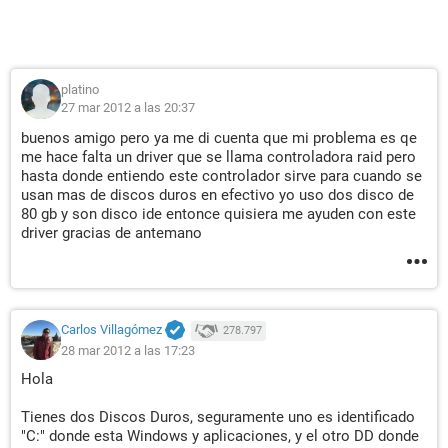
Controlador IDE Controladora IDE principal de bus VIA
Disco duro SAMSUNG SP0802N (80 GB, 7200 RPM, Ultra-
ATA/133)
Disco duro SAMSUNG SP0842N (74 GB, IDE)
platino
Lector óptico PIONEER DVD-RW DVR-118L
27 mar 2012 a las 20:37
Estado de los discos duros SMART OK
buenos amigo pero ya me di cuenta que mi problema es qe
Particiones:
me hace falta un driver que se llama controladora raid pero
hasta donde entiendo este controlador sirve para cuando se
C: (NTFS) 39997 MB (21774 MB libre)
usan mas de discos duros en efectivo yo uso dos disco de
E: (NTFS) 36350 MB (30348 MB libre)
80 gb y son disco ide entonce quisiera me ayuden con este
F: (NTFS) 31996 MB (1301 MB libre)
driver gracias de antemano
G: (NTFS) 44312 MB (21098 MB libre)
Tamaño total 149.1 GB (72.8 GB libre)
Dispositivos de entrada:
Teclado Teclado estándar de 101/102 teclas o Microsoft
Carlos Villagómez
278.797
Natural PS/2 Keyboard
28 mar 2012 a las 17:23
Ratón Mouse compatible PS/2
Hola
Red:
Tarjeta de Red Adaptador Fast Ethernet VIA PCI 10/100Mb
Tienes dos Discos Duros, seguramente uno es identificado
"C:" donde esta Windows y aplicaciones, y el otro DD donde
(192.168.1.4)