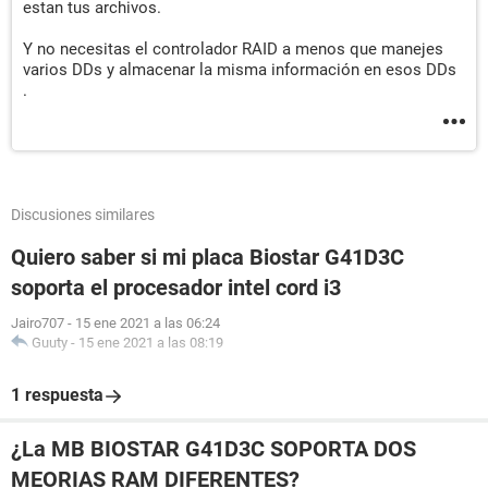
estan tus archivos.
Dispositivos:
Y no necesitas el controlador RAID a menos que manejes
Impresora Enviar a OneNote 2007
varios DDs y almacenar la misma información en esos DDs
Impresora Microsoft XPS Document Writer
.
Controlador USB1 VIA VT83C572 PCI-USB Controller
Controlador USB1 VIA VT83C572 PCI-USB Controller
Controlador USB1 VIA VT83C572 PCI-USB Controller
Controlador USB1 VIA VT83C572 PCI-USB Controller
Controlador USB2 VIA USB 2.0 Enhanced Host Controller
Discusiones similares
Problemas y sugerencias:
Problema El espacio libre en disco F: es sólo de 4%.
Quiero saber si mi placa Biostar G41D3C
soporta el procesador intel cord i3
--------[ DMI ]---------------------------------------------------------------------------------------
Jairo707
-
15 ene 2021 a las 06:24
------------------
Guuty
-
15 ene 2021 a las 08:19
[ BIOS ]
1 respuesta
Propiedades de la BIOS:
Vendedor Phoenix Technologies, LTD
¿La MB BIOSTAR G41D3C SOPORTA DOS
Versión 6.00 PG
MEORIAS RAM DIFERENTES?