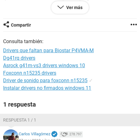
muy bien--------[ EVEREST Home Edition (c) 2003-2005
Ver más
Lavalys, Inc. ]------------------------------------------------------------
Versión EVEREST v2.20.405/es
Compartir
Sitio Web
http://www.lavalys.com/
Tipo de informe Asistente de informes
Consulta también:
Ordenador SERVITEC-23107D
Generador francisco candelario
Drivers que faltan para Biostar P4VMA-M
Sistema operativo Microsoft Windows XP Professional
Dg41rq drivers
5.1.2600 (WinXP Retail)
Asrock g41m-vs3 drivers windows 10
Fecha 2012-03-25
Hora 16:03
Foxconn n15235 drivers
Driver de sonido para foxconn n15235
✓
Instalar drivers no firmados windows 11
--------[ Resumen ]------------------------------------------------------------------------------
-----------------------
1 respuesta
Ordenador:
Sistema operativo Microsoft Windows XP Professional
RESPUESTA 1 / 1
Service Pack del Sistema Operativo Service Pack 3
DirectX 4.09.00.0904 (DirectX 9.0c)
Carlos Villagómez
278.797
Nombre del sistema SERVITEC-23107D