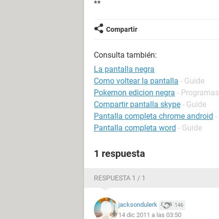
**
Compartir
Consulta también:
La pantalla negra
Como voltear la pantalla
- Guide
Pokemon edicion negra
- Programas 
Compartir pantalla skype
- Guide
Pantalla completa chrome android
-
Pantalla completa word
- Guide
1 respuesta
RESPUESTA 1 / 1
jacksondulerk
146
14 dic 2011 a las 03:50