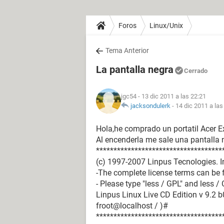
Foros
Linux/Unix
Tema Anterior
La pantalla negra
Cerrado
jgc54
- 13 dic 2011 a las 22:21
jacksondulerk
-
14 dic 2011 a las
Hola,he comprado un portatil Acer E
Al encenderla me sale una pantalla n
************************************
(c) 1997-2007 Linpus Tecnologies. Inc
-The complete license terms can be f
- Please type "less / GPL" and less 
Linpus Linux Live CD Edition v 9.2
froot@localhost / )#
************************************