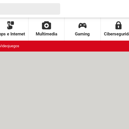
ps e Internet
Multimedia
Gaming
Cibersegurid
Videojuegos