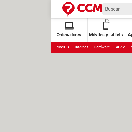
Ordenadores
Móviles y tablets
Ap
macOS
Internet
Hardware
Audio