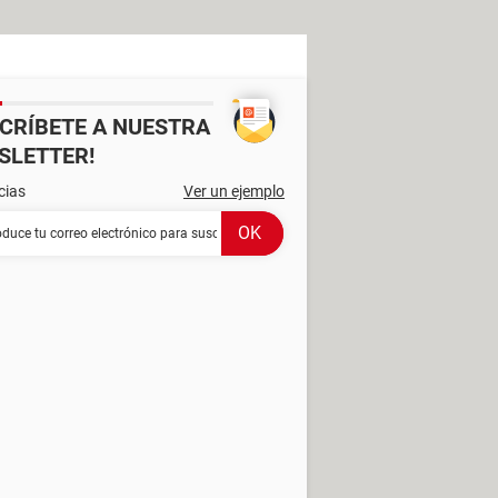
SCRÍBETE A NUESTRA
SLETTER!
cias
Ver un ejemplo