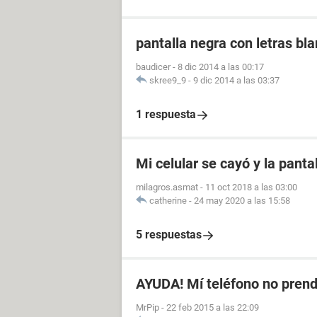
pantalla negra con letras bl
baudicer
-
8 dic 2014 a las 00:17
skree9_9
-
9 dic 2014 a las 03:37
1 respuesta
Mi celular se cayó y la panta
milagros.asmat
-
11 oct 2018 a las 03:00
catherine
-
24 may 2020 a las 15:58
5 respuestas
AYUDA! Mí teléfono no prend
MrPip
-
22 feb 2015 a las 22:09