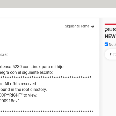
Siguiente Tema
¡SU
NEW
Noti
 03:50
xtensa 5230 con Linux para mi hijo.
egra con el siguiente escrito:
***************************************************
.All rifhts reserved.
ound in the root directory.
/ COPYRIGHT" to view.
 b000918dv1
****************************************************