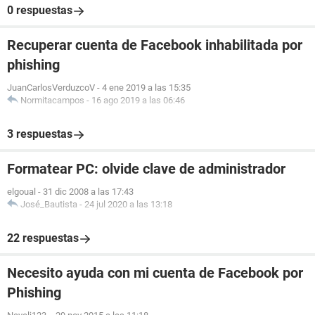
0 respuestas
Recuperar cuenta de Facebook inhabilitada por
phishing
JuanCarlosVerduzcoV
-
4 ene 2019 a las 15:35
Normitacampos
-
16 ago 2019 a las 06:46
3 respuestas
Formatear PC: olvide clave de administrador
elgoual
-
31 dic 2008 a las 17:43
José_Bautista
-
24 jul 2020 a las 13:18
22 respuestas
Necesito ayuda con mi cuenta de Facebook por
Phishing