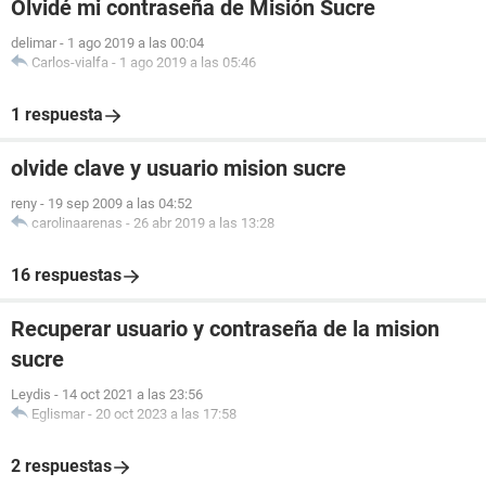
Olvidé mi contraseña de Misión Sucre
delimar
-
1 ago 2019 a las 00:04
Carlos-vialfa
-
1 ago 2019 a las 05:46
1 respuesta
olvide clave y usuario mision sucre
reny
-
19 sep 2009 a las 04:52
carolinaarenas
-
26 abr 2019 a las 13:28
16 respuestas
Recuperar usuario y contraseña de la mision
sucre
Leydis
-
14 oct 2021 a las 23:56
Eglismar
-
20 oct 2023 a las 17:58
2 respuestas