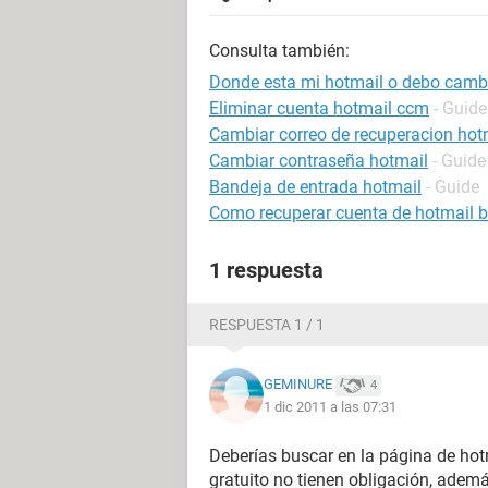
Consulta también:
Donde esta mi hotmail o debo cambi
Eliminar cuenta hotmail ccm
- Guide
Cambiar correo de recuperacion hot
Cambiar contraseña hotmail
- Guide
Bandeja de entrada hotmail
- Guide
Como recuperar cuenta de hotmail 
1 respuesta
RESPUESTA 1 / 1
GEMINURE
4
1 dic 2011 a las 07:31
Deberías buscar en la página de hot
gratuito no tienen obligación, ademá