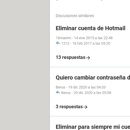
Discusiones similares
Eliminar cuenta de Hotmail
16mairim
-
14 ene 2015 a las 22:48
1212
-
18 feb 2017 a las 05:20
13 respuestas
Quiero cambiar contraseña d
Berus
-
19 dic 2020 a las 04:33
Berus
-
20 dic 2020 a las 05:08
3 respuestas
Eliminar para siempre mi cu