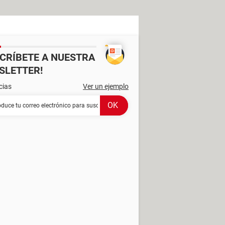
SCRÍBETE A NUESTRA
SLETTER!
cias
Ver un ejemplo