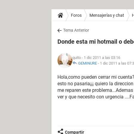
Foros
Mensajerías y chat
H
Tema Anterior
Donde esta mi hotmail o deb
quito
- 1 dic 2011 a las 03:16
GEMINURE
-
1 dic 2011 a las 07:
Hola,como pueden cerrar mi cuenta? 
esto no pasaria¡¡¡ quiero la direcci
me reparen este problema...Ademas
ver y que necesito con urgencia ....
Compartir