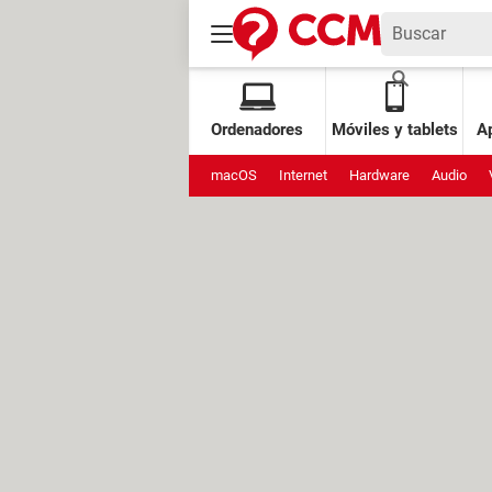
Ordenadores
Móviles y tablets
Ap
macOS
Internet
Hardware
Audio