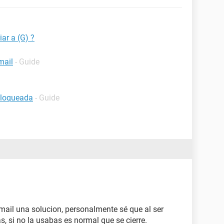
ar a (G) ?
mail
- Guide
bloqueada
- Guide
mail una solucion, personalmente sé que al ser
s, si no la usabas es normal que se cierre.