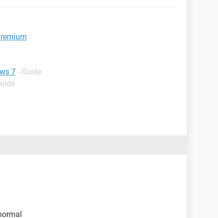
 premium
ows 7
- Guide
Guide
 normal