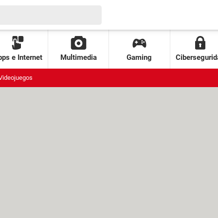
ps e Internet
Multimedia
Gaming
Cibersegurid
Videojuegos