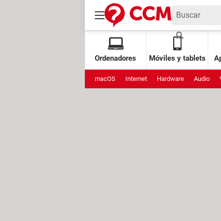
Ordenadores
Móviles y tablets
Ap
macOS
Internet
Hardware
Audio