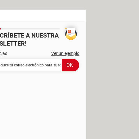
SCRÍBETE A NUESTRA
SLETTER!
cias
Ver un ejemplo