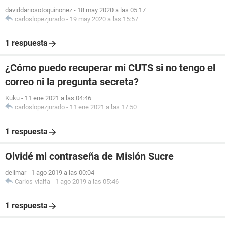
daviddariosotoquinonez
-
18 may 2020 a las 05:17
carloslopezjurado
-
19 may 2020 a las 15:57
1 respuesta
¿Cómo puedo recuperar mi CUTS si no tengo el
correo ni la pregunta secreta?
Kuku
-
11 ene 2021 a las 04:46
carloslopezjurado
-
11 ene 2021 a las 17:50
1 respuesta
Olvidé mi contraseña de Misión Sucre
delimar
-
1 ago 2019 a las 00:04
Carlos-vialfa
-
1 ago 2019 a las 05:46
1 respuesta