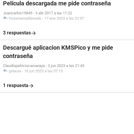
Película descargada me pide contraseña
Juancarlos19845
-
3 abr 2017 a las 11:22
Yeseniamaldonado
-
17 ene 2023 a las 22:57
3 respuestas
Descargué aplicacion KMSPico y me pide
contraseña
Claudiopatriciocaroaraya
-
3 jun 2023 a las 21:43
gslaura
-
16 jun 2023 a las 07:13
1 respuesta