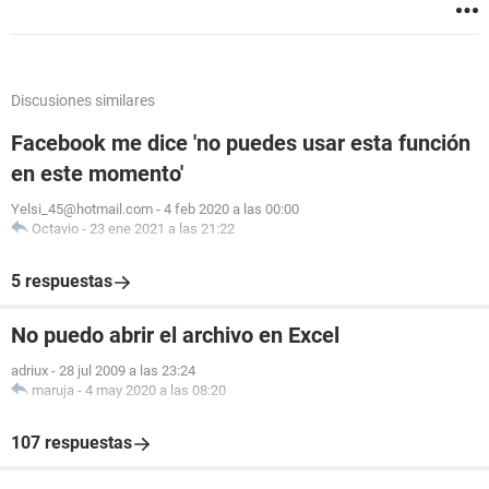
Discusiones similares
Facebook me dice 'no puedes usar esta función
en este momento'
Yelsi_45@hotmail.com
-
4 feb 2020 a las 00:00
Octavio
-
23 ene 2021 a las 21:22
5 respuestas
No puedo abrir el archivo en Excel
adriux
-
28 jul 2009 a las 23:24
maruja
-
4 may 2020 a las 08:20
107 respuestas