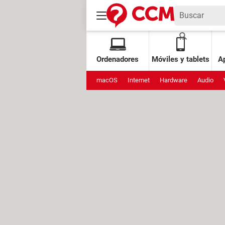
Ordenadores
Móviles y tablets
Ap
macOS
Internet
Hardware
Audio