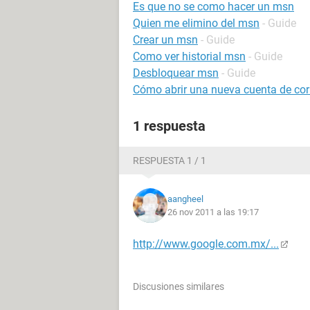
Es que no se como hacer un msn
Quien me elimino del msn
- Guide
Crear un msn
- Guide
Como ver historial msn
- Guide
Desbloquear msn
- Guide
Cómo abrir una nueva cuenta de cor
1 respuesta
RESPUESTA 1 / 1
aangheel
26 nov 2011 a las 19:17
http://www.google.com.mx/...
Discusiones similares