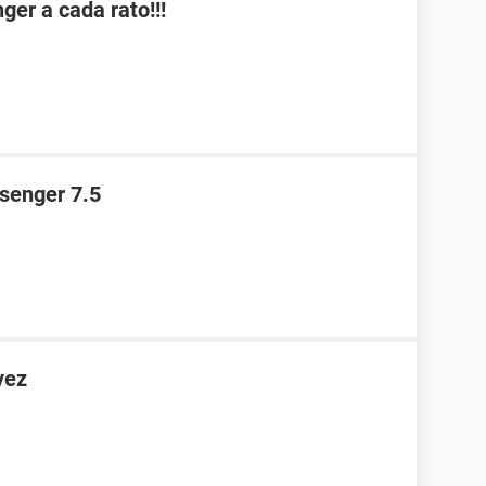
er a cada rato!!!
ssenger 7.5
vez