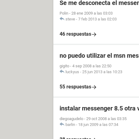
Se me desconecta el messeng
Polin
-
28 ene 2009 a las 03:03
steve
-
7 feb 2013 a las 02:03
46 respuestas
no puedo utilizar el msn me
gigito
-
4 sep 2008 a las 22:50
luckyus
-
25 jun 2013 a las 10:23
55 respuestas
instalar messenger 8.5 otra 
diegoagudelo
-
29 oct 2008 a las 03:35
barlin
-
18 jun 2009 a las 07:34