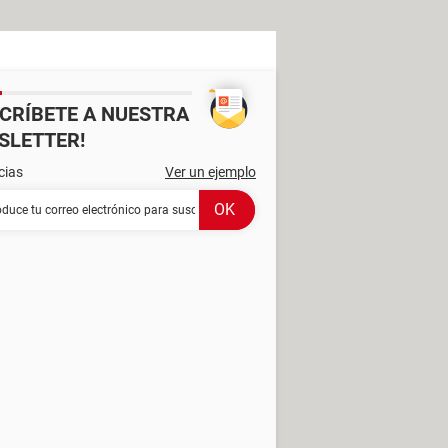
SCRÍBETE A NUESTRA
SLETTER!
cias
Ver un ejemplo