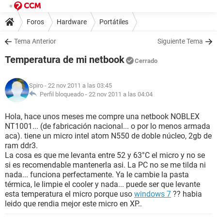
Foros
Hardware
Portátiles
Tema Anterior
Siguiente Tema
Temperatura de mi netbook
Cerrado
Spiro
- 22 nov 2011 a las 03:45
Perfil bloqueado -
22 nov 2011 a las 04:04
Hola, hace unos meses me compre una netbook NOBLEX
NT1001... (de fabricación nacional... o por lo menos armada
aca). tiene un micro intel atom N550 de doble núcleo, 2gb de
ram ddr3.
La cosa es que me levanta entre 52 y 63°C el micro y no se
si es recomendable mantenerla asi. La PC no se me tilda ni
nada... funciona perfectamente. Ya le cambie la pasta
térmica, le limpie el cooler y nada... puede ser que levante
esta temperatura el micro porque uso
windows 7
?? habia
leido que rendia mejor este micro en XP..