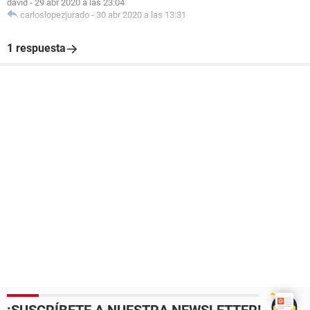
david
-
29 abr 2020 a las 23:04
carloslopezjurado
-
30 abr 2020 a las 13:31
1 respuesta