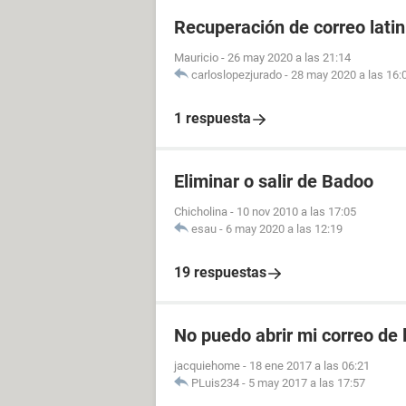
Recuperación de correo lati
Mauricio
-
26 may 2020 a las 21:14
carloslopezjurado
-
28 may 2020 a las 16:
1 respuesta
Eliminar o salir de Badoo
Chicholina
-
10 nov 2010 a las 17:05
esau
-
6 may 2020 a las 12:19
19 respuestas
No puedo abrir mi correo de 
jacquiehome
-
18 ene 2017 a las 06:21
PLuis234
-
5 may 2017 a las 17:57