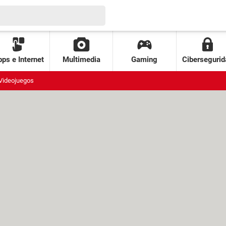
ps e Internet
Multimedia
Gaming
Cibersegurid
Videojuegos