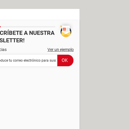
SCRÍBETE A NUESTRA
SLETTER!
cias
Ver un ejemplo