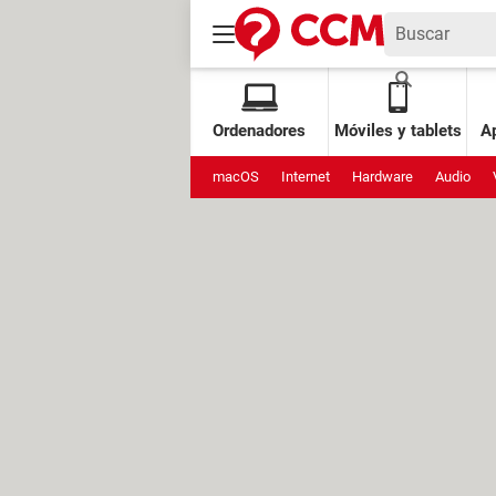
Ordenadores
Móviles y tablets
Ap
macOS
Internet
Hardware
Audio