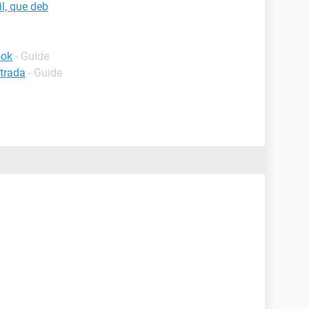
l, que deb
ook
- Guide
ntrada
- Guide