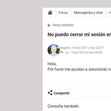
Foros
Mensajerías y chat
H
Tema Anterior
No puedo cerrar mi sesión e
Negrito
- 4 nov 2011 a las 22:37
yo -
13 jul 2015 a las 00:49
Hola,
Por favor me ayudan a solucionar; n
Compartir
Consulta también: