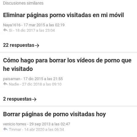
Discusiones similares
Eliminar páginas porno visitadas en mi móvil
Naya1616
-
17 mar 2015 a las 02:19
Si
-
18 dic 2017 a las 23:04
22 respuestas
Cómo hago para borrar los vídeos de porno que
he visitado
paisaman
-
17 dic 2015 a las 21:55
Nadie
-
27 dic 2018 a las 09:10
2 respuestas
Borrar páginas de porno visitadas hoy
venicio torres
-
29 sep 2013 a las 02:47
Tinmar
-
14 abr 2020 a las 06:34