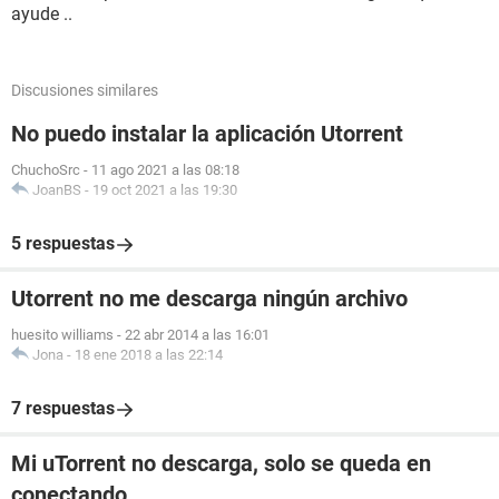
ayude ..
Discusiones similares
No puedo instalar la aplicación Utorrent
ChuchoSrc
-
11 ago 2021 a las 08:18
JoanBS
-
19 oct 2021 a las 19:30
5 respuestas
Utorrent no me descarga ningún archivo
huesito williams
-
22 abr 2014 a las 16:01
Jona
-
18 ene 2018 a las 22:14
7 respuestas
Mi uTorrent no descarga, solo se queda en
conectando