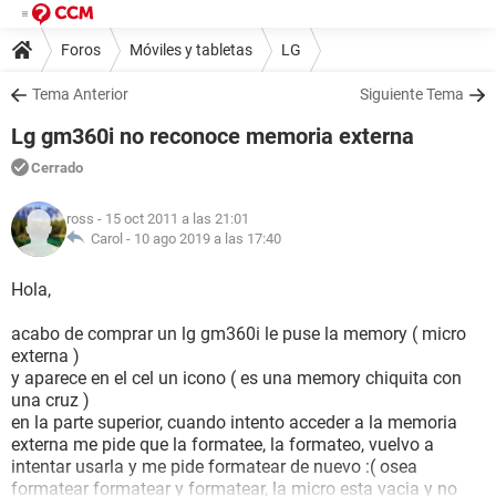
Foros
Móviles y tabletas
LG
Tema Anterior
Siguiente Tema
Lg gm360i no reconoce memoria externa
Cerrado
ross
- 15 oct 2011 a las 21:01
Carol -
10 ago 2019 a las 17:40
Hola,
acabo de comprar un lg gm360i le puse la memory ( micro
externa )
y aparece en el cel un icono ( es una memory chiquita con
una cruz )
en la parte superior, cuando intento acceder a la memoria
externa me pide que la formatee, la formateo, vuelvo a
intentar usarla y me pide formatear de nuevo :( osea
formatear formatear y formatear, la micro esta vacia y no