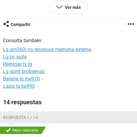
puedo acceder a ella desde el celular, ya comprobe la micro
Ver más
con un psp osea si sirve, como podria configurar el cel para
que la pueda leer ........ de antemano mil gracias xD
Compartir
Consulta también:
Lg gm360i no reconoce memoria externa
Lg pc suite
Reiniciar tv lg
Lg spirit problemas
Bateria lg me970
✓
Lapiz lg ku990
✓
14 respuestas
RESPUESTA 1 / 14
Mejor respuesta