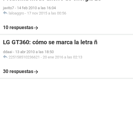
javito7
-
14 feb 2010 a las 16:04
laloaggro
-
17 nov 2015 a las 00:56
10 respuestas
LG GT360: cómo se marca la letra ñ
ddaai
-
13 abr 2010 a las 18:50
225158510236621
-
20 ene 2016 a las 02:13
30 respuestas