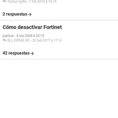
Carlos-vialfa
-
1 feb 2013 à 16:15
2 respuestas
Cómo desactivar Fortinet
juankar
-
4 nov 2008 à 23:13
ELL FIFFAS XD
-
20 feb 2017 à 17:14
42 respuestas